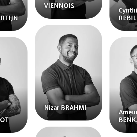
VIENNOIS
Cynth
ARTIJN
REBI
Nizar BRAHMI
Ameu
OT
BENK