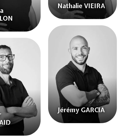
Nathalie VIEIRA
ia
LLON
Jérémy GARCIA
r
AID