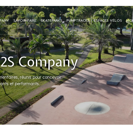
PANY
SAVOIR-FAIRE
SKATEPARKS
PUMPTRACKS
ESPACES VÉLOS
MOB
E2S Company
ntaires, réunis pour concevoir
ants et performants.