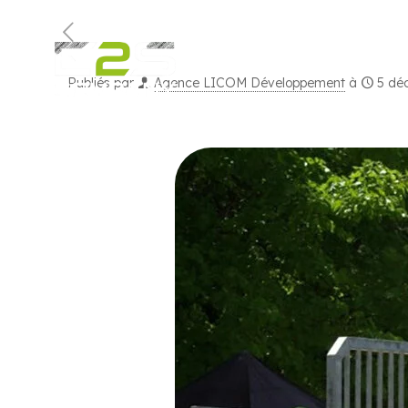
E2S COM
Publiés par
Agence LICOM Développement
à
5 dé