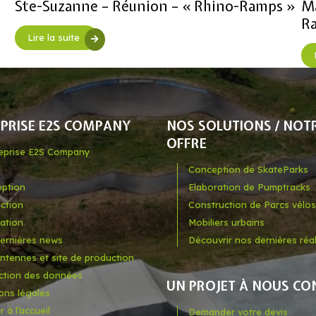
Ste-Suzanne – Réunion – « Rhino-Ramps »
Ma
R
Lire la suite
EPRISE E2S COMPANY
NOS SOLUTIONS / NOT
OFFRE
reprise E2S Company
Conception de SkateParks
ption
Elaboration de Pumptracks
ction
Construction de Parcs vélos
sation
Mobiliers urbains
ernières news
Découvrir nos dernières réal
ntennes et site de production
ction des données
UN PROJET À NOUS CO
ons légales
 à l’accueil
Demander votre devis