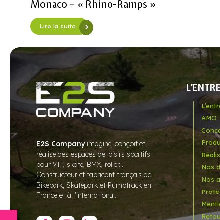
Monaco – « Rhino-Ramps »
Lire la suite
L’ENTR
L’ent
AMO
Conce
Produ
E2S Company
imagine, conçoit et
réalise des espaces de loisirs sportifs
Réali
pour VTT, skate, BMX, roller...
Nos d
Constructeur et fabricant français de
Nos a
Bikepark, Skatepark et Pumptrack en
Prote
France et à l’international.
Menti
Retour