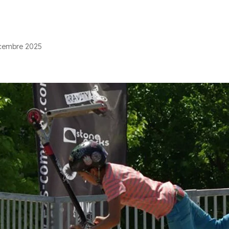
PANY
SAVOIR-FAIRE
SKATEPARKS
PUMPTRACKS
ESPACES VÉLOS
MOB
cembre 2025