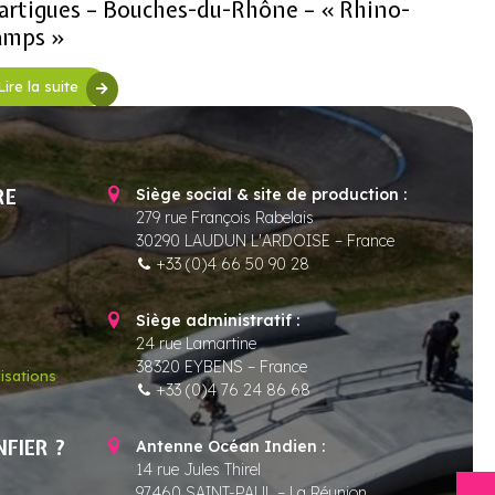
rtigues – Bouches-du-Rhône – « Rhino-
amps »
Lire la suite
RE
Siège social & site de production :
279 rue François Rabelais
30290 LAUDUN L'ARDOISE – France
+33 (0)4 66 50 90 28
Siège administratif :
24 rue Lamartine
38320 EYBENS – France
isations
+33 (0)4 76 24 86 68
NFIER ?
Antenne Océan Indien :
14 rue Jules Thirel
97460 SAINT-PAUL – La Réunion